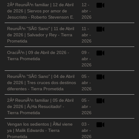
2Âª ReuniÃ³n familiar | 12 de Abril
12 -
de 2026 | Siervos por amor de
abr -
Jesucristo - Roberto Stevenson E.
2026
ReuniÃ³n "SÃ© Sano" | 11 de Abril
11 -
de 2026 | Salvador y Rey - Tierra
abr -
Prometida
2026
OraciÃ³n | 09 de Abril de 2026 -
09 -
Tierra Prometida
abr -
2026
ReuniÃ³n "SÃ© Sano" | 04 de Abril
05 -
de 2026 | Tres cruces dos destinos
abr -
diferentes - Tierra Prometida
2026
2Âª ReuniÃ³n familiar | 05 de Abril
05 -
de 2026 | Â¡Ha Resucitado! -
abr -
Tierra Prometida
2026
Vengan los sedientos | Ã‰l viene
03 -
ya | Malik Edwards - Tierra
abr -
Prometida
2026