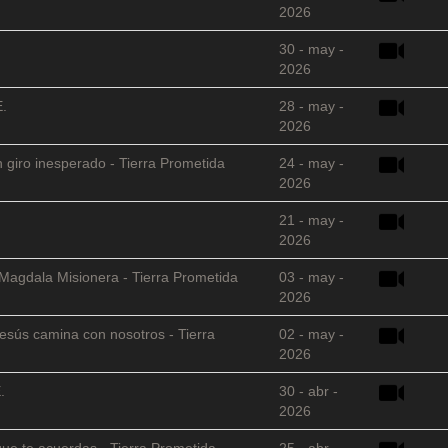
2026
30 - may -
2026
E.
28 - may -
2026
 giro inesperado - Tierra Prometida
24 - may -
2026
21 - may -
2026
 Magdala Misionera - Tierra Prometida
03 - may -
2026
sús camina con nosotros - Tierra
02 - may -
2026
.
30 - abr -
2026
que te acuerdas - Tierra Prometida
25 - abr -