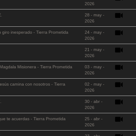
2026
E.
28 - may -
2026
 giro inesperado - Tierra Prometida
24 - may -
2026
21 - may -
2026
 Magdala Misionera - Tierra Prometida
03 - may -
2026
sús camina con nosotros - Tierra
02 - may -
2026
.
30 - abr -
2026
que te acuerdas - Tierra Prometida
25 - abr -
2026
.
23 - abr -