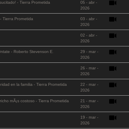
sucitado! - Tierra Prometida
05 - abr -
2026
- Tierra Prometida
03 - abr -
2026
02 - abr -
2026
©ntate - Roberto Stevenson E.
29 - mar -
2026
26 - mar -
2026
ridad en la familia - Tierra Prometida
22 - mar -
2026
richo mÃ¡s costoso - Tierra Prometida
21 - mar -
2026
19 - mar -
2026