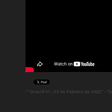
""OraciÃ³n", 03 de Febrero de 2022" - T