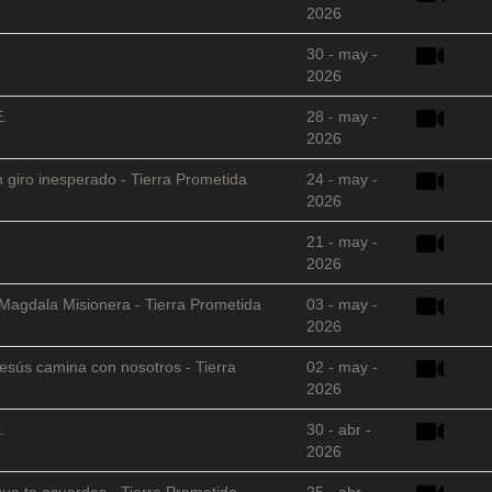
2026
30 - may -
2026
E.
28 - may -
2026
 giro inesperado - Tierra Prometida
24 - may -
2026
21 - may -
2026
 Magdala Misionera - Tierra Prometida
03 - may -
2026
sús camina con nosotros - Tierra
02 - may -
2026
.
30 - abr -
2026
que te acuerdas - Tierra Prometida
25 - abr -