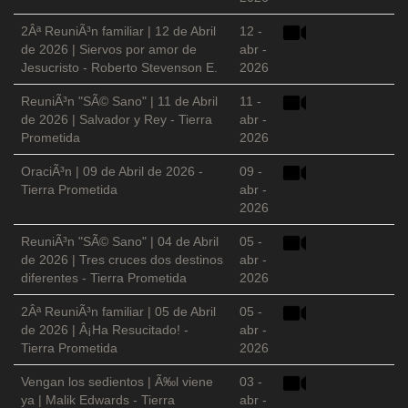
2Âª ReuniÃ³n familiar | 12 de Abril
12 -
de 2026 | Siervos por amor de
abr -
Jesucristo - Roberto Stevenson E.
2026
ReuniÃ³n "SÃ© Sano" | 11 de Abril
11 -
de 2026 | Salvador y Rey - Tierra
abr -
Prometida
2026
OraciÃ³n | 09 de Abril de 2026 -
09 -
Tierra Prometida
abr -
2026
ReuniÃ³n "SÃ© Sano" | 04 de Abril
05 -
de 2026 | Tres cruces dos destinos
abr -
diferentes - Tierra Prometida
2026
2Âª ReuniÃ³n familiar | 05 de Abril
05 -
de 2026 | Â¡Ha Resucitado! -
abr -
Tierra Prometida
2026
Vengan los sedientos | Ã‰l viene
03 -
ya | Malik Edwards - Tierra
abr -