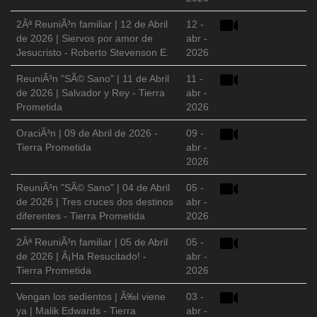
2Âª ReuniÃ³n familiar | 12 de Abril
12 -
de 2026 | Siervos por amor de
abr -
Jesucristo - Roberto Stevenson E.
2026
ReuniÃ³n "SÃ© Sano" | 11 de Abril
11 -
de 2026 | Salvador y Rey - Tierra
abr -
Prometida
2026
OraciÃ³n | 09 de Abril de 2026 -
09 -
Tierra Prometida
abr -
2026
ReuniÃ³n "SÃ© Sano" | 04 de Abril
05 -
de 2026 | Tres cruces dos destinos
abr -
diferentes - Tierra Prometida
2026
2Âª ReuniÃ³n familiar | 05 de Abril
05 -
de 2026 | Â¡Ha Resucitado! -
abr -
Tierra Prometida
2026
Vengan los sedientos | Ã‰l viene
03 -
ya | Malik Edwards - Tierra
abr -