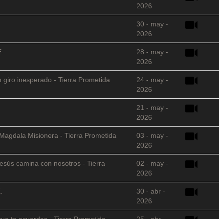
2026
30 - may -
2026
E.
28 - may -
2026
 giro inesperado - Tierra Prometida
24 - may -
2026
21 - may -
2026
 Magdala Misionera - Tierra Prometida
03 - may -
2026
sús camina con nosotros - Tierra
02 - may -
2026
.
30 - abr -
2026
que te acuerdas - Tierra Prometida
25 - abr -