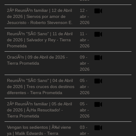
2Âª ReuniÃ³n familiar | 12 de Abril
12 -
de 2026 | Siervos por amor de
abr -
Jesucristo - Roberto Stevenson E.
2026
ReuniÃ³n "SÃ© Sano" | 11 de Abril
11 -
de 2026 | Salvador y Rey - Tierra
abr -
Prometida
2026
OraciÃ³n | 09 de Abril de 2026 -
09 -
Tierra Prometida
abr -
2026
ReuniÃ³n "SÃ© Sano" | 04 de Abril
05 -
de 2026 | Tres cruces dos destinos
abr -
diferentes - Tierra Prometida
2026
2Âª ReuniÃ³n familiar | 05 de Abril
05 -
de 2026 | Â¡Ha Resucitado! -
abr -
Tierra Prometida
2026
Vengan los sedientos | Ã‰l viene
03 -
ya | Malik Edwards - Tierra
abr -