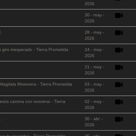
2026
30 - may -
2026
E.
28 - may -
2026
 giro inesperado - Tierra Prometida
24 - may -
2026
21 - may -
2026
 Magdala Misionera - Tierra Prometida
03 - may -
2026
sús camina con nosotros - Tierra
02 - may -
2026
.
30 - abr -
2026
que te acuerdas - Tierra Prometida
25 - abr -