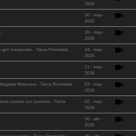
2026
30 - may -
2026
E.
28 - may -
2026
 giro inesperado - Tierra Prometida
24 - may -
2026
21 - may -
2026
 Magdala Misionera - Tierra Prometida
03 - may -
2026
sús camina con nosotros - Tierra
02 - may -
2026
.
30 - abr -
2026
que te acuerdas - Tierra Prometida
25 - abr -