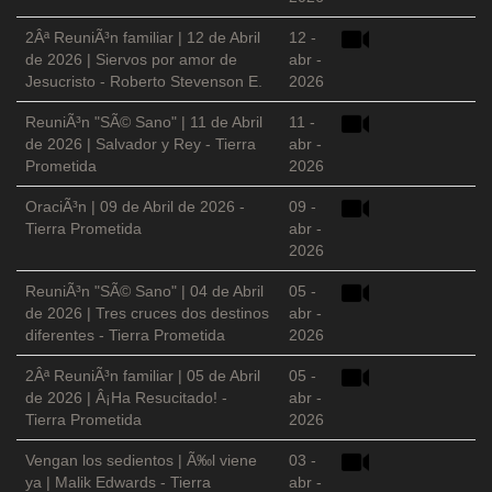
2Âª ReuniÃ³n familiar | 12 de Abril
12 -
de 2026 | Siervos por amor de
abr -
Jesucristo - Roberto Stevenson E.
2026
ReuniÃ³n "SÃ© Sano" | 11 de Abril
11 -
de 2026 | Salvador y Rey - Tierra
abr -
Prometida
2026
OraciÃ³n | 09 de Abril de 2026 -
09 -
Tierra Prometida
abr -
2026
ReuniÃ³n "SÃ© Sano" | 04 de Abril
05 -
de 2026 | Tres cruces dos destinos
abr -
diferentes - Tierra Prometida
2026
2Âª ReuniÃ³n familiar | 05 de Abril
05 -
de 2026 | Â¡Ha Resucitado! -
abr -
Tierra Prometida
2026
Vengan los sedientos | Ã‰l viene
03 -
ya | Malik Edwards - Tierra
abr -