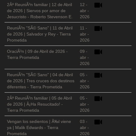
2Âª ReuniÃ³n familiar | 12 de Abril
12 -
de 2026 | Siervos por amor de
abr -
Jesucristo - Roberto Stevenson E.
2026
ReuniÃ³n "SÃ© Sano" | 11 de Abril
11 -
de 2026 | Salvador y Rey - Tierra
abr -
Prometida
2026
OraciÃ³n | 09 de Abril de 2026 -
09 -
Tierra Prometida
abr -
2026
ReuniÃ³n "SÃ© Sano" | 04 de Abril
05 -
de 2026 | Tres cruces dos destinos
abr -
diferentes - Tierra Prometida
2026
2Âª ReuniÃ³n familiar | 05 de Abril
05 -
de 2026 | Â¡Ha Resucitado! -
abr -
Tierra Prometida
2026
Vengan los sedientos | Ã‰l viene
03 -
ya | Malik Edwards - Tierra
abr -
Prometida
2026