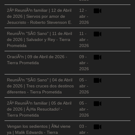
2Âª ReuniÃ³n familiar | 12 de Abril
12 -
de 2026 | Siervos por amor de
abr -
Jesucristo - Roberto Stevenson E.
2026
ReuniÃ³n "SÃ© Sano" | 11 de Abril
11 -
de 2026 | Salvador y Rey - Tierra
abr -
Prometida
2026
OraciÃ³n | 09 de Abril de 2026 -
09 -
Tierra Prometida
abr -
2026
ReuniÃ³n "SÃ© Sano" | 04 de Abril
05 -
de 2026 | Tres cruces dos destinos
abr -
diferentes - Tierra Prometida
2026
2Âª ReuniÃ³n familiar | 05 de Abril
05 -
de 2026 | Â¡Ha Resucitado! -
abr -
Tierra Prometida
2026
Vengan los sedientos | Ã‰l viene
03 -
ya | Malik Edwards - Tierra
abr -