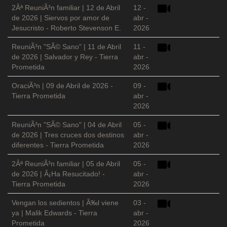
2Âª ReuniÃ³n familiar | 12 de Abril
12 -
de 2026 | Siervos por amor de
abr -
Jesucristo - Roberto Stevenson E.
2026
ReuniÃ³n "SÃ© Sano" | 11 de Abril
11 -
de 2026 | Salvador y Rey - Tierra
abr -
Prometida
2026
OraciÃ³n | 09 de Abril de 2026 -
09 -
Tierra Prometida
abr -
2026
ReuniÃ³n "SÃ© Sano" | 04 de Abril
05 -
de 2026 | Tres cruces dos destinos
abr -
diferentes - Tierra Prometida
2026
2Âª ReuniÃ³n familiar | 05 de Abril
05 -
de 2026 | Â¡Ha Resucitado! -
abr -
Tierra Prometida
2026
Vengan los sedientos | Ã‰l viene
03 -
ya | Malik Edwards - Tierra
abr -
Prometida
2026