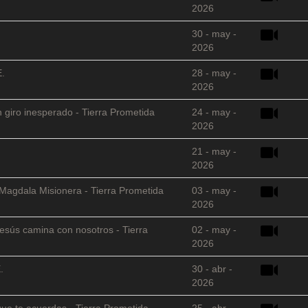
2026
30 - may -
2026
E.
28 - may -
2026
 giro inesperado - Tierra Prometida
24 - may -
2026
21 - may -
2026
 Magdala Misionera - Tierra Prometida
03 - may -
2026
sús camina con nosotros - Tierra
02 - may -
2026
.
30 - abr -
2026
que te acuerdas - Tierra Prometida
25 - abr -