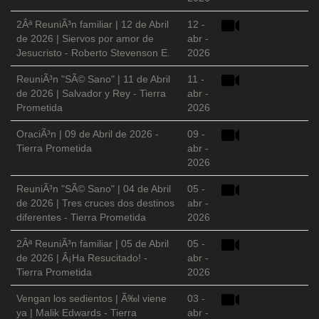
2Âª ReuniÃ³n familiar | 12 de Abril
12 -
de 2026 | Siervos por amor de
abr -
Jesucristo - Roberto Stevenson E.
2026
ReuniÃ³n "SÃ© Sano" | 11 de Abril
11 -
de 2026 | Salvador y Rey - Tierra
abr -
Prometida
2026
OraciÃ³n | 09 de Abril de 2026 -
09 -
Tierra Prometida
abr -
2026
ReuniÃ³n "SÃ© Sano" | 04 de Abril
05 -
de 2026 | Tres cruces dos destinos
abr -
diferentes - Tierra Prometida
2026
2Âª ReuniÃ³n familiar | 05 de Abril
05 -
de 2026 | Â¡Ha Resucitado! -
abr -
Tierra Prometida
2026
Vengan los sedientos | Ã‰l viene
03 -
ya | Malik Edwards - Tierra
abr -