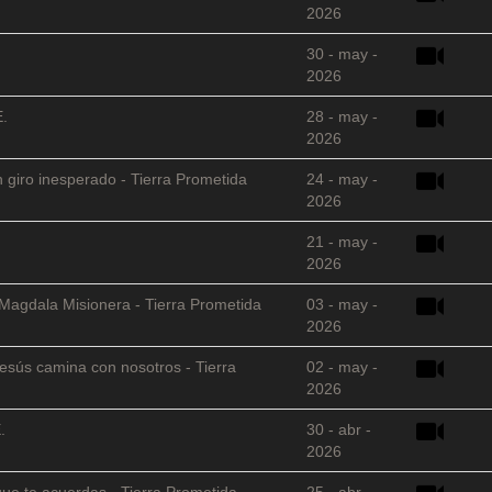
2026
30 - may -
2026
E.
28 - may -
2026
 giro inesperado - Tierra Prometida
24 - may -
2026
21 - may -
2026
 Magdala Misionera - Tierra Prometida
03 - may -
2026
sús camina con nosotros - Tierra
02 - may -
2026
.
30 - abr -
2026
que te acuerdas - Tierra Prometida
25 - abr -