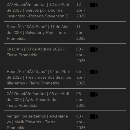
2Âª ReuniÃ³n familiar | 12 de Abril
12 -
de 2026 | Siervos por amor de
abr -
Jesucristo - Roberto Stevenson E.
2026
ReuniÃ³n "SÃ© Sano" | 11 de Abril
11 -
de 2026 | Salvador y Rey - Tierra
abr -
Prometida
2026
OraciÃ³n | 09 de Abril de 2026 -
09 -
Tierra Prometida
abr -
2026
ReuniÃ³n "SÃ© Sano" | 04 de Abril
05 -
de 2026 | Tres cruces dos destinos
abr -
diferentes - Tierra Prometida
2026
2Âª ReuniÃ³n familiar | 05 de Abril
05 -
de 2026 | Â¡Ha Resucitado! -
abr -
Tierra Prometida
2026
Vengan los sedientos | Ã‰l viene
03 -
ya | Malik Edwards - Tierra
abr -
Prometida
2026