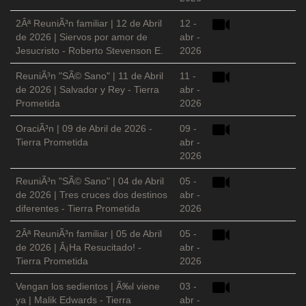
2Âª ReuniÃ³n familiar | 12 de Abril
12 -
de 2026 | Siervos por amor de
abr -
Jesucristo - Roberto Stevenson E.
2026
ReuniÃ³n "SÃ© Sano" | 11 de Abril
11 -
de 2026 | Salvador y Rey - Tierra
abr -
Prometida
2026
OraciÃ³n | 09 de Abril de 2026 -
09 -
Tierra Prometida
abr -
2026
ReuniÃ³n "SÃ© Sano" | 04 de Abril
05 -
de 2026 | Tres cruces dos destinos
abr -
diferentes - Tierra Prometida
2026
2Âª ReuniÃ³n familiar | 05 de Abril
05 -
de 2026 | Â¡Ha Resucitado! -
abr -
Tierra Prometida
2026
Vengan los sedientos | Ã‰l viene
03 -
ya | Malik Edwards - Tierra
abr -