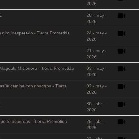
2026
E.
28 - may -
2026
 giro inesperado - Tierra Prometida
24 - may -
2026
21 - may -
2026
 Magdala Misionera - Tierra Prometida
03 - may -
2026
sús camina con nosotros - Tierra
02 - may -
2026
.
30 - abr -
2026
que te acuerdas - Tierra Prometida
25 - abr -
2026
.
23 - abr -