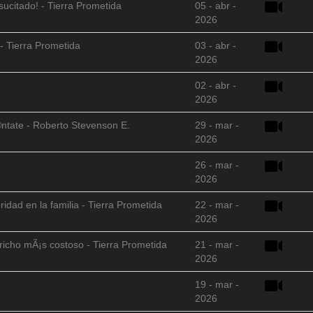
sucitado! - Tierra Prometida
05 - abr -
2026
- Tierra Prometida
03 - abr -
2026
02 - abr -
2026
©ntate - Roberto Stevenson E.
29 - mar -
2026
26 - mar -
2026
ridad en la familia - Tierra Prometida
22 - mar -
2026
richo mÃ¡s costoso - Tierra Prometida
21 - mar -
2026
19 - mar -
2026