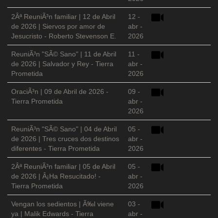
2Âª ReuniÃ³n familiar | 12 de Abril
12 -
de 2026 | Siervos por amor de
abr -
Jesucristo - Roberto Stevenson E.
2026
ReuniÃ³n "SÃ© Sano" | 11 de Abril
11 -
de 2026 | Salvador y Rey - Tierra
abr -
Prometida
2026
OraciÃ³n | 09 de Abril de 2026 -
09 -
Tierra Prometida
abr -
2026
ReuniÃ³n "SÃ© Sano" | 04 de Abril
05 -
de 2026 | Tres cruces dos destinos
abr -
diferentes - Tierra Prometida
2026
2Âª ReuniÃ³n familiar | 05 de Abril
05 -
de 2026 | Â¡Ha Resucitado! -
abr -
Tierra Prometida
2026
Vengan los sedientos | Ã‰l viene
03 -
ya | Malik Edwards - Tierra
abr -