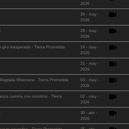
2026
30 - may -
2026
E.
28 - may -
2026
 giro inesperado - Tierra Prometida
24 - may -
2026
21 - may -
2026
 Magdala Misionera - Tierra Prometida
03 - may -
2026
sús camina con nosotros - Tierra
02 - may -
2026
.
30 - abr -
2026
que te acuerdas - Tierra Prometida
25 - abr -