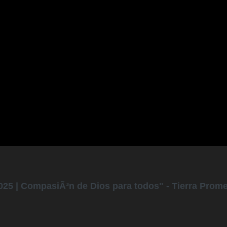
2025 | CompasiÃ³n de Dios para todos" - Tierra Prome