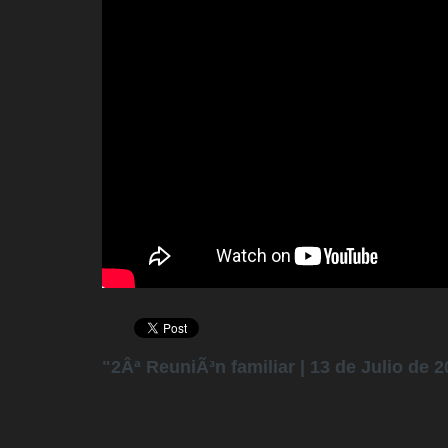
"2Âª ReuniÃ³n familiar | 13 de Julio de 