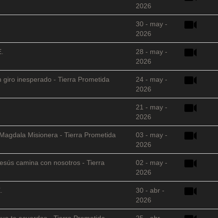
2026
30 - may -
2026
E.
28 - may -
2026
 giro inesperado - Tierra Prometida
24 - may -
2026
21 - may -
2026
 Magdala Misionera - Tierra Prometida
03 - may -
2026
sús camina con nosotros - Tierra
02 - may -
2026
.
30 - abr -
2026
que te acuerdas - Tierra Prometida
25 - abr -