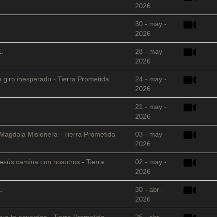
2026
30 - may -
2026
E.
28 - may -
2026
 giro inesperado - Tierra Prometida
24 - may -
2026
21 - may -
2026
 Magdala Misionera - Tierra Prometida
03 - may -
2026
sús camina con nosotros - Tierra
02 - may -
2026
.
30 - abr -
2026
que te acuerdas - Tierra Prometida
25 - abr -