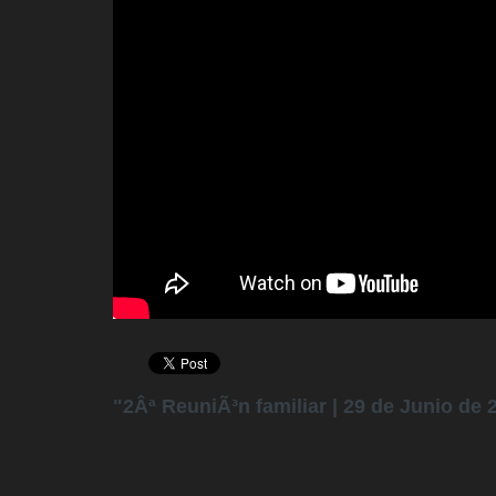
"2Âª ReuniÃ³n familiar | 29 de Junio de 