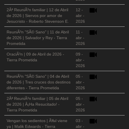
2Âª ReuniÃ³n familiar | 12 de Abril
12 -
de 2026 | Siervos por amor de
abr -
Jesucristo - Roberto Stevenson E.
2026
ReuniÃ³n "SÃ© Sano" | 11 de Abril
11 -
de 2026 | Salvador y Rey - Tierra
abr -
Prometida
2026
OraciÃ³n | 09 de Abril de 2026 -
09 -
Tierra Prometida
abr -
2026
ReuniÃ³n "SÃ© Sano" | 04 de Abril
05 -
de 2026 | Tres cruces dos destinos
abr -
diferentes - Tierra Prometida
2026
2Âª ReuniÃ³n familiar | 05 de Abril
05 -
de 2026 | Â¡Ha Resucitado! -
abr -
Tierra Prometida
2026
Vengan los sedientos | Ã‰l viene
03 -
ya | Malik Edwards - Tierra
abr -