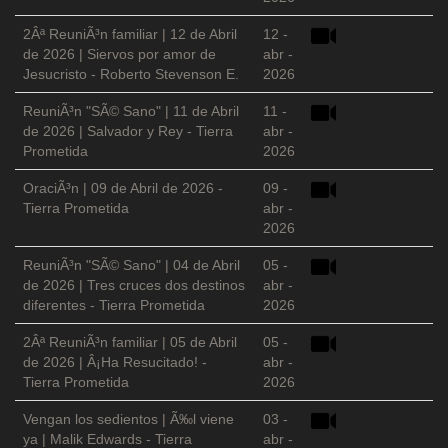
2Âª ReuniÃ³n familiar | 12 de Abril
12 -
de 2026 | Siervos por amor de
abr -
Jesucristo - Roberto Stevenson E.
2026
ReuniÃ³n "SÃ© Sano" | 11 de Abril
11 -
de 2026 | Salvador y Rey - Tierra
abr -
Prometida
2026
OraciÃ³n | 09 de Abril de 2026 -
09 -
Tierra Prometida
abr -
2026
ReuniÃ³n "SÃ© Sano" | 04 de Abril
05 -
de 2026 | Tres cruces dos destinos
abr -
diferentes - Tierra Prometida
2026
2Âª ReuniÃ³n familiar | 05 de Abril
05 -
de 2026 | Â¡Ha Resucitado! -
abr -
Tierra Prometida
2026
Vengan los sedientos | Ã‰l viene
03 -
ya | Malik Edwards - Tierra
abr -