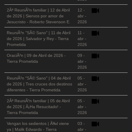
2Âª ReuniÃ³n familiar | 12 de Abril
12 -
de 2026 | Siervos por amor de
abr -
Jesucristo - Roberto Stevenson E.
2026
ReuniÃ³n "SÃ© Sano" | 11 de Abril
11 -
de 2026 | Salvador y Rey - Tierra
abr -
Prometida
2026
OraciÃ³n | 09 de Abril de 2026 -
09 -
Tierra Prometida
abr -
2026
ReuniÃ³n "SÃ© Sano" | 04 de Abril
05 -
de 2026 | Tres cruces dos destinos
abr -
diferentes - Tierra Prometida
2026
2Âª ReuniÃ³n familiar | 05 de Abril
05 -
de 2026 | Â¡Ha Resucitado! -
abr -
Tierra Prometida
2026
Vengan los sedientos | Ã‰l viene
03 -
ya | Malik Edwards - Tierra
abr -