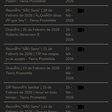
Pastor - Tierra Prometida
2026
ReuniÃ³n "SÃ© Sano" | 28 de
28 -
Febrero de 2026 | Â¿QuiÃ©n dices
feb -
tÃº que Soy? - Tierra Prometida
2026
OraciÃ³n | 26 de Febrero de 2026 -
26 -
Roberto Stevenson E.
feb -
2026
ReuniÃ³n "SÃ© Sano" | 21 de
21 -
Febrero de 2026 | TÃº me niegas
feb -
yo te acepto - Tierra Prometida
2026
OraciÃ³n | 19 de Febrero de 2026 -
19 -
Tierra Prometida
feb -
2026
2Âª ReuniÃ³n familiar | 15 de
15 -
Febrero de 2026 | Amar en todo
feb -
tiempo - Tierra Prometida
2026
ReuniÃ³n "SÃ© Sano" | 14 de
14 -
Febrero de 2026 | Dios es Amor -
feb -