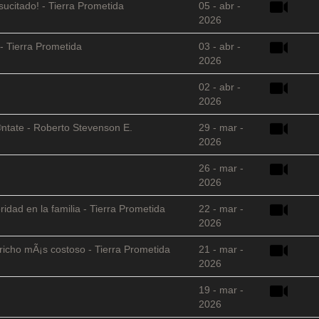
sucitado! - Tierra Prometida
05 - abr -
2026
- Tierra Prometida
03 - abr -
2026
02 - abr -
2026
©ntate - Roberto Stevenson E.
29 - mar -
2026
26 - mar -
2026
ridad en la familia - Tierra Prometida
22 - mar -
2026
richo mÃ¡s costoso - Tierra Prometida
21 - mar -
2026
19 - mar -
2026