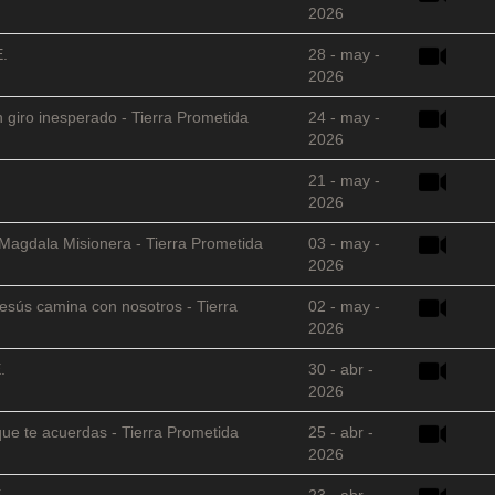
2026
E.
28 - may -
2026
 giro inesperado - Tierra Prometida
24 - may -
2026
21 - may -
2026
 Magdala Misionera - Tierra Prometida
03 - may -
2026
sús camina con nosotros - Tierra
02 - may -
2026
.
30 - abr -
2026
que te acuerdas - Tierra Prometida
25 - abr -
2026
.
23 - abr -