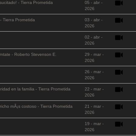
sucitado! - Tierra Prometida
05 - abr -
2026
- Tierra Prometida
03 - abr -
2026
02 - abr -
2026
©ntate - Roberto Stevenson E.
29 - mar -
2026
26 - mar -
2026
ridad en la familia - Tierra Prometida
22 - mar -
2026
richo mÃ¡s costoso - Tierra Prometida
21 - mar -
2026
19 - mar -
2026