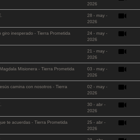
2026
E.
28 - may -
2026
 giro inesperado - Tierra Prometida
24 - may -
2026
21 - may -
2026
 Magdala Misionera - Tierra Prometida
03 - may -
2026
sús camina con nosotros - Tierra
02 - may -
2026
.
30 - abr -
2026
que te acuerdas - Tierra Prometida
25 - abr -
2026
.
23 - abr -