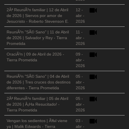
2Âª ReuniÃ³n familiar | 12 de Abril
12 -
de 2026 | Siervos por amor de
abr -
Jesucristo - Roberto Stevenson E.
2026
ReuniÃ³n "SÃ© Sano" | 11 de Abril
11 -
de 2026 | Salvador y Rey - Tierra
abr -
Prometida
2026
OraciÃ³n | 09 de Abril de 2026 -
09 -
Tierra Prometida
abr -
2026
ReuniÃ³n "SÃ© Sano" | 04 de Abril
05 -
de 2026 | Tres cruces dos destinos
abr -
diferentes - Tierra Prometida
2026
2Âª ReuniÃ³n familiar | 05 de Abril
05 -
de 2026 | Â¡Ha Resucitado! -
abr -
Tierra Prometida
2026
Vengan los sedientos | Ã‰l viene
03 -
ya | Malik Edwards - Tierra
abr -