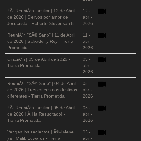
2Âª ReuniÃ³n familiar | 12 de Abril
12 -
de 2026 | Siervos por amor de
abr -
Jesucristo - Roberto Stevenson E.
2026
ReuniÃ³n "SÃ© Sano" | 11 de Abril
11 -
de 2026 | Salvador y Rey - Tierra
abr -
Prometida
2026
OraciÃ³n | 09 de Abril de 2026 -
09 -
Tierra Prometida
abr -
2026
ReuniÃ³n "SÃ© Sano" | 04 de Abril
05 -
de 2026 | Tres cruces dos destinos
abr -
diferentes - Tierra Prometida
2026
2Âª ReuniÃ³n familiar | 05 de Abril
05 -
de 2026 | Â¡Ha Resucitado! -
abr -
Tierra Prometida
2026
Vengan los sedientos | Ã‰l viene
03 -
ya | Malik Edwards - Tierra
abr -