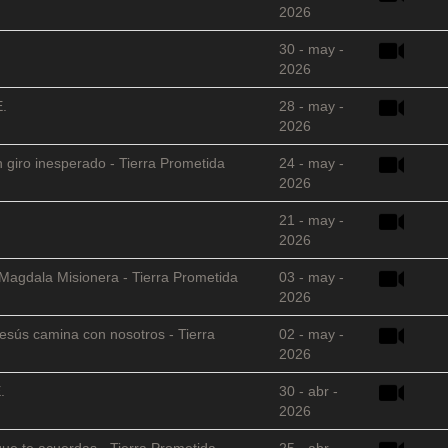
2026
30 - may -
2026
E.
28 - may -
2026
 giro inesperado - Tierra Prometida
24 - may -
2026
21 - may -
2026
 Magdala Misionera - Tierra Prometida
03 - may -
2026
sús camina con nosotros - Tierra
02 - may -
2026
.
30 - abr -
2026
que te acuerdas - Tierra Prometida
25 - abr -