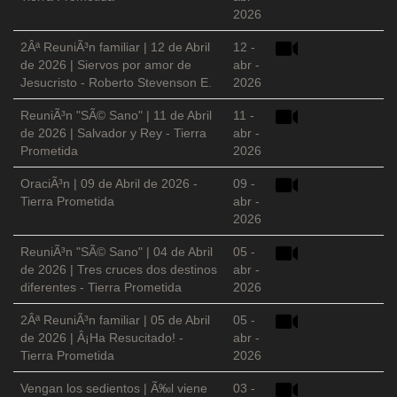
2026
2Âª ReuniÃ³n familiar | 12 de Abril
12 -
de 2026 | Siervos por amor de
abr -
Jesucristo - Roberto Stevenson E.
2026
ReuniÃ³n "SÃ© Sano" | 11 de Abril
11 -
de 2026 | Salvador y Rey - Tierra
abr -
Prometida
2026
OraciÃ³n | 09 de Abril de 2026 -
09 -
Tierra Prometida
abr -
2026
ReuniÃ³n "SÃ© Sano" | 04 de Abril
05 -
de 2026 | Tres cruces dos destinos
abr -
diferentes - Tierra Prometida
2026
2Âª ReuniÃ³n familiar | 05 de Abril
05 -
de 2026 | Â¡Ha Resucitado! -
abr -
Tierra Prometida
2026
Vengan los sedientos | Ã‰l viene
03 -