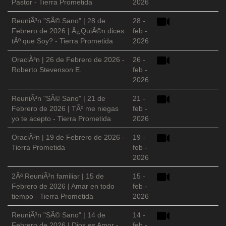
Pastor - Tierra Prometida
2026
ReuniÃ³n "SÃ© Sano" | 28 de
28 -
Febrero de 2026 | Â¿QuiÃ©n dices
feb -
tÃº que Soy? - Tierra Prometida
2026
OraciÃ³n | 26 de Febrero de 2026 -
26 -
Roberto Stevenson E.
feb -
2026
ReuniÃ³n "SÃ© Sano" | 21 de
21 -
Febrero de 2026 | TÃº me niegas
feb -
yo te acepto - Tierra Prometida
2026
OraciÃ³n | 19 de Febrero de 2026 -
19 -
Tierra Prometida
feb -
2026
2Âª ReuniÃ³n familiar | 15 de
15 -
Febrero de 2026 | Amar en todo
feb -
tiempo - Tierra Prometida
2026
ReuniÃ³n "SÃ© Sano" | 14 de
14 -
Febrero de 2026 | Dios es Amor -
feb -