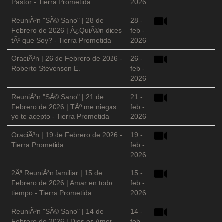
Pastor - Tierra Prometida
2026
ReuniÃ³n "SÃ© Sano" | 28 de
28 -
Febrero de 2026 | Â¿QuiÃ©n dices
feb -
tÃº que Soy? - Tierra Prometida
2026
OraciÃ³n | 26 de Febrero de 2026 -
26 -
Roberto Stevenson E.
feb -
2026
ReuniÃ³n "SÃ© Sano" | 21 de
21 -
Febrero de 2026 | TÃº me niegas
feb -
yo te acepto - Tierra Prometida
2026
OraciÃ³n | 19 de Febrero de 2026 -
19 -
Tierra Prometida
feb -
2026
2Âª ReuniÃ³n familiar | 15 de
15 -
Febrero de 2026 | Amar en todo
feb -
tiempo - Tierra Prometida
2026
ReuniÃ³n "SÃ© Sano" | 14 de
14 -
Febrero de 2026 | Dios es Amor -
feb -