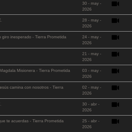
30 - may -
2026
E.
28 - may -
2026
 giro inesperado - Tierra Prometida
24 - may -
2026
21 - may -
2026
 Magdala Misionera - Tierra Prometida
03 - may -
2026
sús camina con nosotros - Tierra
02 - may -
2026
.
30 - abr -
2026
que te acuerdas - Tierra Prometida
25 - abr -
2026