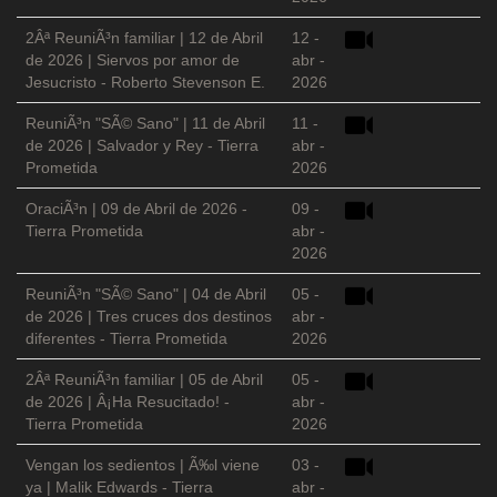
2Âª ReuniÃ³n familiar | 12 de Abril
12 -
de 2026 | Siervos por amor de
abr -
Jesucristo - Roberto Stevenson E.
2026
ReuniÃ³n "SÃ© Sano" | 11 de Abril
11 -
de 2026 | Salvador y Rey - Tierra
abr -
Prometida
2026
OraciÃ³n | 09 de Abril de 2026 -
09 -
Tierra Prometida
abr -
2026
ReuniÃ³n "SÃ© Sano" | 04 de Abril
05 -
de 2026 | Tres cruces dos destinos
abr -
diferentes - Tierra Prometida
2026
2Âª ReuniÃ³n familiar | 05 de Abril
05 -
de 2026 | Â¡Ha Resucitado! -
abr -
Tierra Prometida
2026
Vengan los sedientos | Ã‰l viene
03 -
ya | Malik Edwards - Tierra
abr -