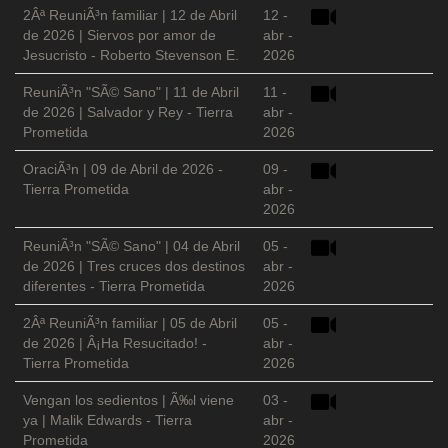
2Âª ReuniÃ³n familiar | 12 de Abril
12 -
de 2026 | Siervos por amor de
abr -
Jesucristo - Roberto Stevenson E.
2026
ReuniÃ³n "SÃ© Sano" | 11 de Abril
11 -
de 2026 | Salvador y Rey - Tierra
abr -
Prometida
2026
OraciÃ³n | 09 de Abril de 2026 -
09 -
Tierra Prometida
abr -
2026
ReuniÃ³n "SÃ© Sano" | 04 de Abril
05 -
de 2026 | Tres cruces dos destinos
abr -
diferentes - Tierra Prometida
2026
2Âª ReuniÃ³n familiar | 05 de Abril
05 -
de 2026 | Â¡Ha Resucitado! -
abr -
Tierra Prometida
2026
Vengan los sedientos | Ã‰l viene
03 -
ya | Malik Edwards - Tierra
abr -
Prometida
2026