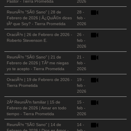
Pastor - Tierra Prometida
2026
ReuniÃ³n "SÃ© Sano" | 28 de
28 -
Febrero de 2026 | Â¿QuiÃ©n dices
feb -
tÃº que Soy? - Tierra Prometida
2026
OraciÃ³n | 26 de Febrero de 2026 -
26 -
Roberto Stevenson E.
feb -
2026
ReuniÃ³n "SÃ© Sano" | 21 de
21 -
Febrero de 2026 | TÃº me niegas
feb -
yo te acepto - Tierra Prometida
2026
OraciÃ³n | 19 de Febrero de 2026 -
19 -
Tierra Prometida
feb -
2026
2Âª ReuniÃ³n familiar | 15 de
15 -
Febrero de 2026 | Amar en todo
feb -
tiempo - Tierra Prometida
2026
ReuniÃ³n "SÃ© Sano" | 14 de
14 -
Febrero de 2026 | Dios es Amor -
feb -