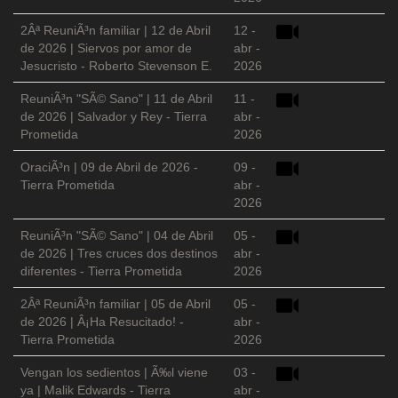
2Âª ReuniÃ³n familiar | 12 de Abril
12 -
de 2026 | Siervos por amor de
abr -
Jesucristo - Roberto Stevenson E.
2026
ReuniÃ³n "SÃ© Sano" | 11 de Abril
11 -
de 2026 | Salvador y Rey - Tierra
abr -
Prometida
2026
OraciÃ³n | 09 de Abril de 2026 -
09 -
Tierra Prometida
abr -
2026
ReuniÃ³n "SÃ© Sano" | 04 de Abril
05 -
de 2026 | Tres cruces dos destinos
abr -
diferentes - Tierra Prometida
2026
2Âª ReuniÃ³n familiar | 05 de Abril
05 -
de 2026 | Â¡Ha Resucitado! -
abr -
Tierra Prometida
2026
Vengan los sedientos | Ã‰l viene
03 -
ya | Malik Edwards - Tierra
abr -