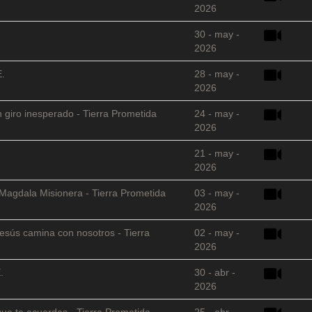
2026
30 - may -
2026
E.
28 - may -
2026
 giro inesperado - Tierra Prometida
24 - may -
2026
21 - may -
2026
 Magdala Misionera - Tierra Prometida
03 - may -
2026
sús camina con nosotros - Tierra
02 - may -
2026
.
30 - abr -
2026
que te acuerdas - Tierra Prometida
25 - abr -