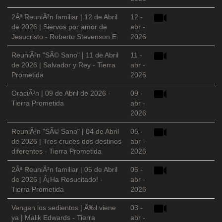
2Âª ReuniÃ³n familiar | 12 de Abril
12 -
de 2026 | Siervos por amor de
abr -
Jesucristo - Roberto Stevenson E.
2026
ReuniÃ³n "SÃ© Sano" | 11 de Abril
11 -
de 2026 | Salvador y Rey - Tierra
abr -
Prometida
2026
OraciÃ³n | 09 de Abril de 2026 -
09 -
Tierra Prometida
abr -
2026
ReuniÃ³n "SÃ© Sano" | 04 de Abril
05 -
de 2026 | Tres cruces dos destinos
abr -
diferentes - Tierra Prometida
2026
2Âª ReuniÃ³n familiar | 05 de Abril
05 -
de 2026 | Â¡Ha Resucitado! -
abr -
Tierra Prometida
2026
Vengan los sedientos | Ã‰l viene
03 -
ya | Malik Edwards - Tierra
abr -