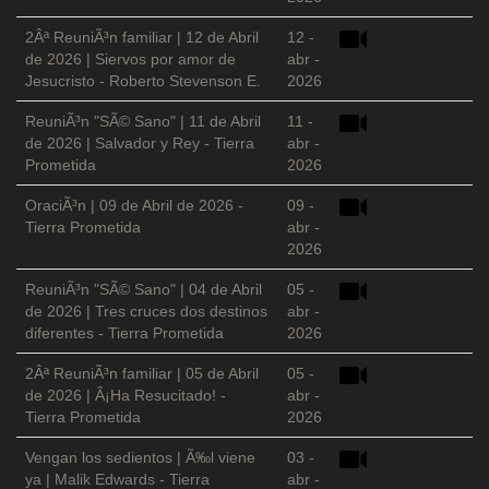
2Âª ReuniÃ³n familiar | 12 de Abril
12 -
de 2026 | Siervos por amor de
abr -
Jesucristo - Roberto Stevenson E.
2026
ReuniÃ³n "SÃ© Sano" | 11 de Abril
11 -
de 2026 | Salvador y Rey - Tierra
abr -
Prometida
2026
OraciÃ³n | 09 de Abril de 2026 -
09 -
Tierra Prometida
abr -
2026
ReuniÃ³n "SÃ© Sano" | 04 de Abril
05 -
de 2026 | Tres cruces dos destinos
abr -
diferentes - Tierra Prometida
2026
2Âª ReuniÃ³n familiar | 05 de Abril
05 -
de 2026 | Â¡Ha Resucitado! -
abr -
Tierra Prometida
2026
Vengan los sedientos | Ã‰l viene
03 -
ya | Malik Edwards - Tierra
abr -