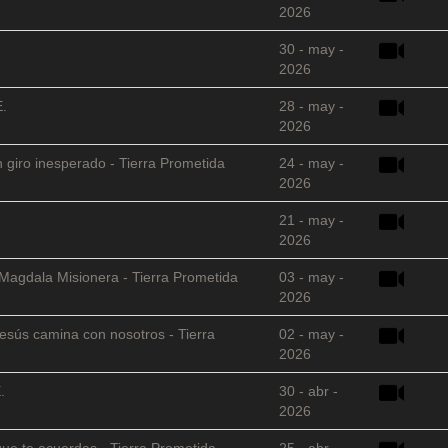
2026
30 - may -
2026
E.
28 - may -
2026
 giro inesperado - Tierra Prometida
24 - may -
2026
21 - may -
2026
 Magdala Misionera - Tierra Prometida
03 - may -
2026
sús camina con nosotros - Tierra
02 - may -
2026
.
30 - abr -
2026
que te acuerdas - Tierra Prometida
25 - abr -