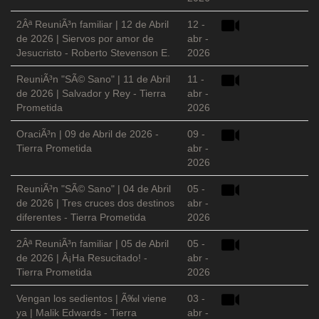
2Âª ReuniÃ³n familiar | 12 de Abril
12 -
de 2026 | Siervos por amor de
abr -
Jesucristo - Roberto Stevenson E.
2026
ReuniÃ³n "SÃ© Sano" | 11 de Abril
11 -
de 2026 | Salvador y Rey - Tierra
abr -
Prometida
2026
OraciÃ³n | 09 de Abril de 2026 -
09 -
Tierra Prometida
abr -
2026
ReuniÃ³n "SÃ© Sano" | 04 de Abril
05 -
de 2026 | Tres cruces dos destinos
abr -
diferentes - Tierra Prometida
2026
2Âª ReuniÃ³n familiar | 05 de Abril
05 -
de 2026 | Â¡Ha Resucitado! -
abr -
Tierra Prometida
2026
Vengan los sedientos | Ã‰l viene
03 -
ya | Malik Edwards - Tierra
abr -