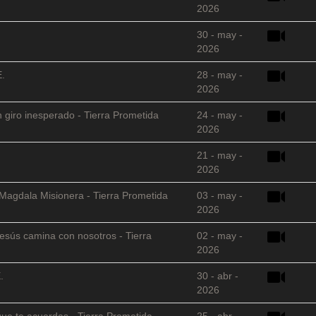
2026
30 - may -
2026
E.
28 - may -
2026
 giro inesperado - Tierra Prometida
24 - may -
2026
21 - may -
2026
 Magdala Misionera - Tierra Prometida
03 - may -
2026
sús camina con nosotros - Tierra
02 - may -
2026
.
30 - abr -
2026
que te acuerdas - Tierra Prometida
25 - abr -