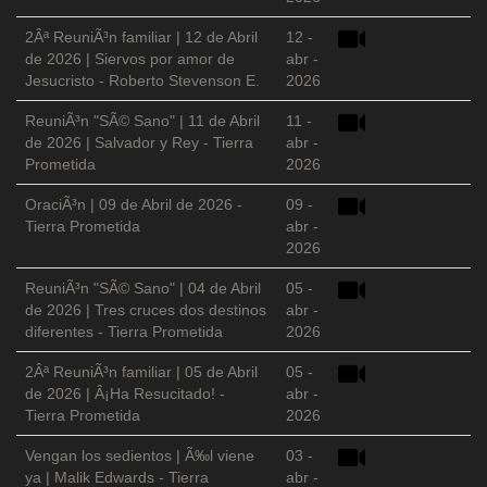
2Âª ReuniÃ³n familiar | 12 de Abril
12 -
de 2026 | Siervos por amor de
abr -
Jesucristo - Roberto Stevenson E.
2026
ReuniÃ³n "SÃ© Sano" | 11 de Abril
11 -
de 2026 | Salvador y Rey - Tierra
abr -
Prometida
2026
OraciÃ³n | 09 de Abril de 2026 -
09 -
Tierra Prometida
abr -
2026
ReuniÃ³n "SÃ© Sano" | 04 de Abril
05 -
de 2026 | Tres cruces dos destinos
abr -
diferentes - Tierra Prometida
2026
2Âª ReuniÃ³n familiar | 05 de Abril
05 -
de 2026 | Â¡Ha Resucitado! -
abr -
Tierra Prometida
2026
Vengan los sedientos | Ã‰l viene
03 -
ya | Malik Edwards - Tierra
abr -