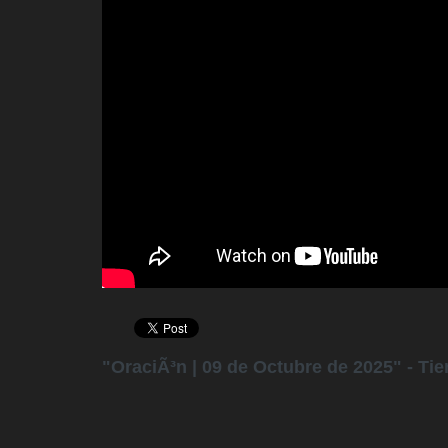
"OraciÃ³n | 09 de Octubre de 2025" - Ti