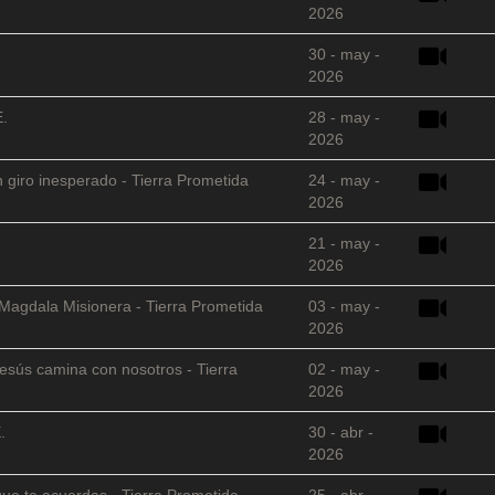
2026
30 - may -
2026
E.
28 - may -
2026
 giro inesperado - Tierra Prometida
24 - may -
2026
21 - may -
2026
 Magdala Misionera - Tierra Prometida
03 - may -
2026
sús camina con nosotros - Tierra
02 - may -
2026
.
30 - abr -
2026
que te acuerdas - Tierra Prometida
25 - abr -