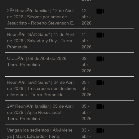
2Âª ReuniÃ³n familiar | 12 de Abril
12 -
de 2026 | Siervos por amor de
abr -
Jesucristo - Roberto Stevenson E.
2026
ReuniÃ³n "SÃ© Sano" | 11 de Abril
11 -
de 2026 | Salvador y Rey - Tierra
abr -
Prometida
2026
OraciÃ³n | 09 de Abril de 2026 -
09 -
Tierra Prometida
abr -
2026
ReuniÃ³n "SÃ© Sano" | 04 de Abril
05 -
de 2026 | Tres cruces dos destinos
abr -
diferentes - Tierra Prometida
2026
2Âª ReuniÃ³n familiar | 05 de Abril
05 -
de 2026 | Â¡Ha Resucitado! -
abr -
Tierra Prometida
2026
Vengan los sedientos | Ã‰l viene
03 -
ya | Malik Edwards - Tierra
abr -