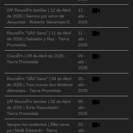
2Âª ReuniÃ³n familiar | 12 de Abril
12 -
de 2026 | Siervos por amor de
abr -
Jesucristo - Roberto Stevenson E.
2026
ReuniÃ³n "SÃ© Sano" | 11 de Abril
11 -
de 2026 | Salvador y Rey - Tierra
abr -
Prometida
2026
OraciÃ³n | 09 de Abril de 2026 -
09 -
Tierra Prometida
abr -
2026
ReuniÃ³n "SÃ© Sano" | 04 de Abril
05 -
de 2026 | Tres cruces dos destinos
abr -
diferentes - Tierra Prometida
2026
2Âª ReuniÃ³n familiar | 05 de Abril
05 -
de 2026 | Â¡Ha Resucitado! -
abr -
Tierra Prometida
2026
Vengan los sedientos | Ã‰l viene
03 -
ya | Malik Edwards - Tierra
abr -